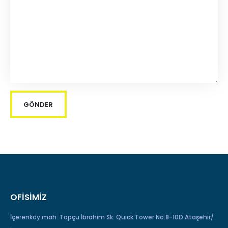
OFISIMIZ
İçerenköy mah. Topçu İbrahim Sk. Quick Tower No:8-10D Ataşehir/